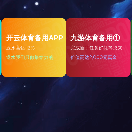
：
江苏仁禾中衡工程咨询房地产估价
.00%
自合同签订之日起，至本项目招标代
责人：
林宝平
：
合格
连云港市能源华体会（中国）开光