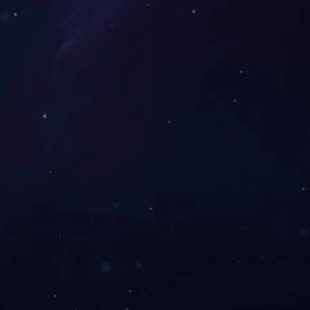
司
2025
年
11
月
27
日
购合格供应商项目招标公告