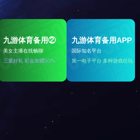
有限公司
理工作全部完成为
汇电光伏有限公